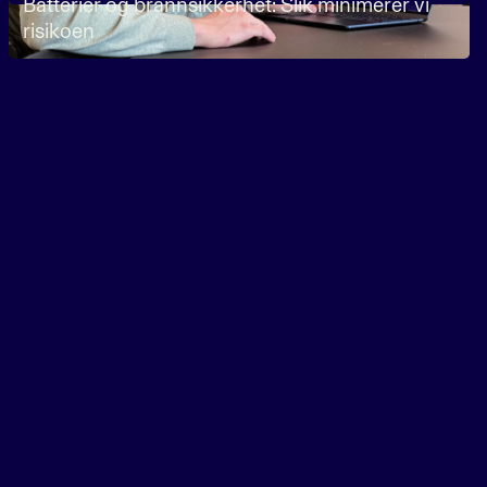
Batterier og brannsikkerhet: Slik minimerer vi
risikoen