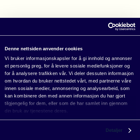
Denne nettsiden anvender cookies
Vi bruker informasjonskapsler for å gi innhold og annonser
et personlig preg, for å levere sosiale mediefunksjoner og
Erklæringer
Personvernerklæring,
Whistleblowing,
Åpenhetsloven,
Presse
for å analysere trafikken vår. Vi deler dessuten informasjon
om hvordan du bruker nettstedet vårt, med partnerne våre
Følg oss
innen sosiale medier, annonsering og analysearbeid, som
LinkedIn
kan kombinere den med annen informasjon du har gjort
Språk
tilgjengelig for dem, eller som de har samlet inn gjennom
Norsk
English
Svenska
din bruk av tjenestene deres.
Detaljer