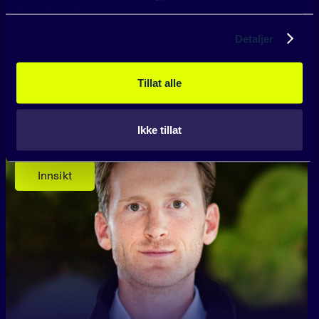
tjenestene deres.
Detaljer
Tillat alle
Pareto velger SundayOS til solportefølje
Ikke tillat
Innsikt