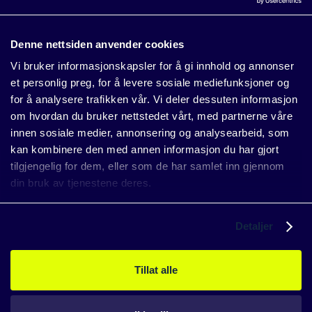
Denne nettsiden anvender cookies
Vi bruker informasjonskapsler for å gi innhold og annonser
et personlig preg, for å levere sosiale mediefunksjoner og
Detaljer
Personuppgifter,
Whistleblowing,
Press
for å analysere trafikken vår. Vi deler dessuten informasjon
om hvordan du bruker nettstedet vårt, med partnerne våre
Följ oss
innen sosiale medier, annonsering og analysearbeid, som
Linkedin
kan kombinere den med annen informasjon du har gjort
Språk
tilgjengelig for dem, eller som de har samlet inn gjennom
Norsk
English
Svenska
din bruk av tjenestene deres.
Detaljer
Tillat alle