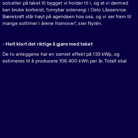
solceller på taket til bygget vi holder til i, og at vi dermed
kan bruke kortreist, fornybar solenergi i Oslo Låsservice.
Bærekraft står høyt på agendaen hos oss, og vi ser fram til
mange soltimer i årene framover”, sier Nylén.
- Helt klart det riktige å gjøre med taket
De to anleggene har en samlet effekt på 133 kWp, og
estimeres til å produsere 106.400 kWh per år. Totalt skal
Sunday Power levere fem installasjoner til Eiendomsspar
sine næringsbygg i løpet av 2024.
“Til sammen vil disse installasjonene gi en årlig
klimabesparelse på ca 200 tonn CO
. Den totale
2
produksjonen tilsvarer strømforbruket til 100 husholdninger.
Det er vi stolte av”, sier André Dalene, miljøsjef i
Eiendomsspar.
“Det er tusenvis av tomme næringstak i Norge som er
perfekt egnet til å produsere strøm fra solenergi. Dette er
helt klart det riktige å gjøre med flate tak og større takareal”,