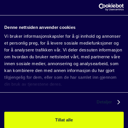
Power kommer inn. Med vår Solar as a Service-løsning kan
du unngå den økonomiske risikoen, samtidig som du nyter
godt av stabile leieinntekter som øker i takt med stigende
strømpriser. Vi sier det enkelt:
Fornybar energi – uten risiko
Denne nettsiden anvender cookies
og uten kapital
.
Vi bruker informasjonskapsler for å gi innhold og annonser
et personlig preg, for å levere sosiale mediefunksjoner og
Hvordan fungerer Solar as a Service?
for å analysere trafikken vår. Vi deler dessuten informasjon
om hvordan du bruker nettstedet vårt, med partnerne våre
Med vår Solar as a Service trenger du ikke å investere en
innen sosiale medier, annonsering og analysearbeid, som
krone i solcelleanlegget selv.
kan kombinere den med annen informasjon du har gjort
tilgjengelig for dem, eller som de har samlet inn gjennom
Vi tar hånd om alt fra installasjon til drift og
din bruk av tjenestene deres.
vedlikehold. Dette gjør det enkelt og sømløst for
kunden som kan fokusere på sin kjernevirksomhet.
Vi tilbyr leietaker å kjøpe solenergi til under
Detaljer
markedspris, og vår programvare løser
faktureringen på en korrekt, transparent og enkel
måte for leietakeren.
Tillat alle