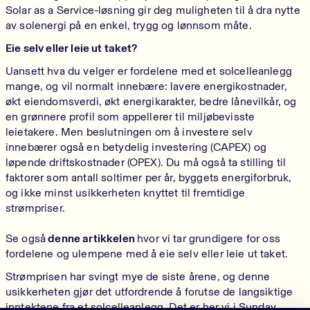
Solar as a Service-løsning gir deg muligheten til å dra nytte
av solenergi på en enkel, trygg og lønnsom måte.
Eie selv eller leie ut taket?
Uansett hva du velger er fordelene med et solcelleanlegg
mange, og vil normalt innebære: lavere energikostnader,
økt eiendomsverdi, økt energikarakter, bedre lånevilkår, og
en grønnere profil som appellerer til miljøbevisste
leietakere. Men beslutningen om å investere selv
innebærer også en betydelig investering (CAPEX) og
løpende driftskostnader (OPEX). Du må også ta stilling til
faktorer som antall soltimer per år, byggets energiforbruk,
og ikke minst usikkerheten knyttet til fremtidige
strømpriser.
Se også
denne artikkelen
hvor vi tar grundigere for oss
fordelene og ulempene med å eie selv eller leie ut taket.
Strømprisen har svingt mye de siste årene, og denne
usikkerheten gjør det utfordrende å forutse de langsiktige
inntektene fra et solcelleanlegg. Det er her vi i Sunday