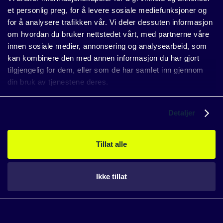
muskler til å tåle dagens nivå og utnytte situasjonen til å
et personlig preg, for å levere sosiale mediefunksjoner og
skvise ut mindre aktører i påvente på at markedet
for å analysere trafikken vår. Vi deler dessuten informasjon
stabiliseres.
om hvordan du bruker nettstedet vårt, med partnerne våre
Etterspørselen etter solceller globalt fortsatte å vokse
innen sosiale medier, annonsering og analysearbeid, som
markant også i 2023, der installert kapasitet endte på 373
kan kombinere den med annen informasjon du har gjort
GWp ifølge IEA, opp 64% fra 2022 - en kapasitet som ville
tilgjengelig for dem, eller som de har samlet inn gjennom
forsynt omtrent hele Frankrikes kraftkonsum. Denne
din bruk av tjenestene deres.
veksttakten kan bety at markedet kan stabilisere seg og
prisene komme opp igjen før man vet ordet av det.
Detaljer
Les også:
Hvordan ta betalt for solstrømmen fra et
solcelleanlegg
Tillat alle
Ikke tillat