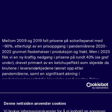
Mellom 2009 og 2019 falt prisene på solcellepanel med
~90%, etterfulgt av en prisoppgang i pandemiårene 2020-
2022 grunnet flaskehalser i produksjon og frakt. Men i 2023
fikk vi en ny kraftig nedgang i prisene på rundt 43% (se graf
under), drevet primært av en ketchupeffekt som skjedde da
knutene i leverandørkjedene løsnet opp etter
pandemiårene, samt en signifikant økning i
produksjonskapasitet fra kinesiske produsenter. Ifølge
Bloomberg, økte nemlig kapasiteten hos de største
produsentene (Tier 1) med 65% fra Q1 til Q4 i 2023 fra 509
GWp til 839 GWp årlig kapasitet.
Denne nettsiden anvender cookies
Det stilles tvil til hvorvidt produsentene får tilstrekkelige
marginer på dagens nivå, men de store produsentene har
Vi bruker informasjonskapsler for å gi innhold og annonser