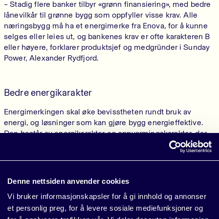
– Stadig flere banker tilbyr «grønn finansiering», med bedre
lånevilkår til grønne bygg som oppfyller visse krav. Alle
næringsbygg må ha et energimerke fra Enova, for å kunne
selges eller leies ut, og bankenes krav er ofte karakteren B
eller høyere, forklarer produktsjef og medgründer i Sunday
Power, Alexander Rydfjord.
Bedre energikarakter
Energimerkingen skal øke bevisstheten rundt bruk av
energi, og løsninger som kan gjøre bygg energieffektive.
Den består av energikarakter og oppvarmingskarakter, der
energikarakteren gir en samlet vurdering av energibehovet,
fra A (best) til G (svakest).
– Energibehovet anslås ut fra antall kilowattimer per
Denne nettsiden anvender cookies
kvadratmeter oppvarmet bruksareal bygningen er beregnet
til å trenge ved normal bruk. Energikarakteren er basert på
Vi bruker informasjonskapsler for å gi innhold og annonser
beregnet levert energi, uavhengig av faktisk målt
et personlig preg, for å levere sosiale mediefunksjoner og
energibruk, fortsetter Rydfjord.