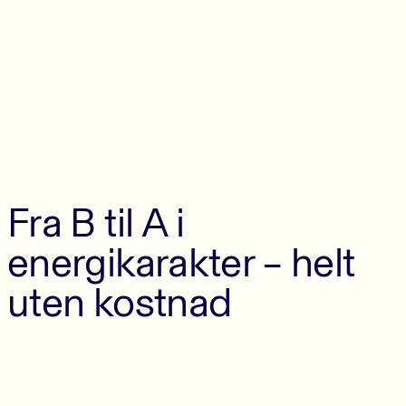
Fra B til A i
energikarakter – helt
uten kostnad