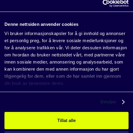
energiproduksjon vil det bli vanskelig å tiltrekke seg nye
bedrifter, eller sikre vekst for eksisterende aktører. Ved å
benytte eksisterende takflater til å produsere solenergi kan
Denne nettsiden anvender cookies
fornybar kraft produseres der behovet er størst – helt uten
nye naturinngrep.
Vi bruker informasjonskapsler for å gi innhold og annonser
et personlig preg, for å levere sosiale mediefunksjoner og
for å analysere trafikken vår. Vi deler dessuten informasjon
om hvordan du bruker nettstedet vårt, med partnerne våre
innen sosiale medier, annonsering og analysearbeid, som
kan kombinere den med annen informasjon du har gjort
tilgjengelig for dem, eller som de har samlet inn gjennom
din bruk av tjenestene deres.
Detaljer
Fra venstre: Kjetil Laupsa Steine (Sunday Power),
Thomas Sørensen (Isola Solar), Stein Landmark (L.
A. Lund) og Ole-Bjørn Horn (Sunday Power)
Tillat alle
inspiserer det nye solcelleanlegget i Tjøllingveien
45 Foto: Tommy Rasmussen.