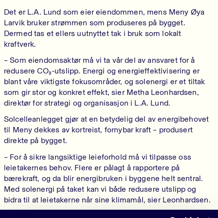
Det er L.A. Lund som eier eiendommen, mens Meny Øya
Larvik bruker strømmen som produseres på bygget.
Dermed tas et ellers uutnyttet tak i bruk som lokalt
kraftverk.
– Som eiendomsaktør må vi ta vår del av ansvaret for å
redusere CO₂-utslipp. Energi og energieffektivisering er
blant våre viktigste fokusområder, og solenergi er et tiltak
som gir stor og konkret effekt, sier Metha Leonhardsen,
direktør for strategi og organisasjon i L.A. Lund.
Solcelleanlegget gjør at en betydelig del av energibehovet
til Meny dekkes av kortreist, fornybar kraft – produsert
direkte på bygget.
– For å sikre langsiktige leieforhold må vi tilpasse oss
leietakernes behov. Flere er pålagt å rapportere på
bærekraft, og da blir energibruken i byggene helt sentral.
Med solenergi på taket kan vi både redusere utslipp og
bidra til at leietakerne når sine klimamål, sier Leonhardsen.
Vestfold styrer mot et kraftunderskudd. Uten ny og lokal